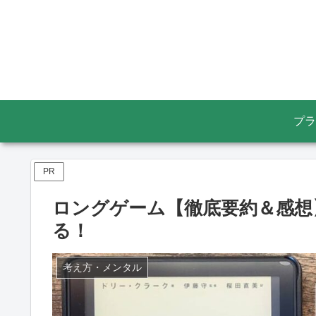
プラ
PR
ロングゲーム【徹底要約＆感想
る！
考え方・メンタル