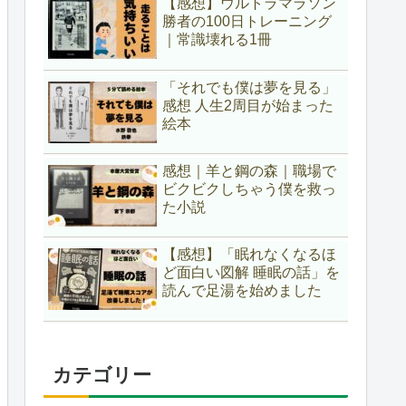
【感想】ウルトラマラソン
勝者の100日トレーニング
｜常識壊れる1冊
「それでも僕は夢を見る」
感想 人生2周目が始まった
絵本
感想｜羊と鋼の森｜職場で
ビクビクしちゃう僕を救っ
た小説
【感想】「眠れなくなるほ
ど面白い図解 睡眠の話」を
読んで足湯を始めました
カテゴリー