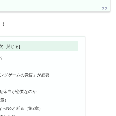
す！
次
？
ロングゲームの覚悟」が必要
成
ぜ余白が必要なのか
一章）
ならNoと断る（第2章）