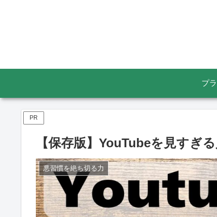
プラ
PR
【保存版】YouTubeを見す
悪習慣を絶ち切る力