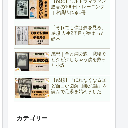
【感想】ウルトラマラソン
勝者の100日トレーニング
｜常識壊れる1冊
「それでも僕は夢を見る」
感想 人生2周目が始まった
絵本
感想｜羊と鋼の森｜職場で
ビクビクしちゃう僕を救っ
た小説
【感想】「眠れなくなるほ
ど面白い図解 睡眠の話」を
読んで足湯を始めました
カテゴリー