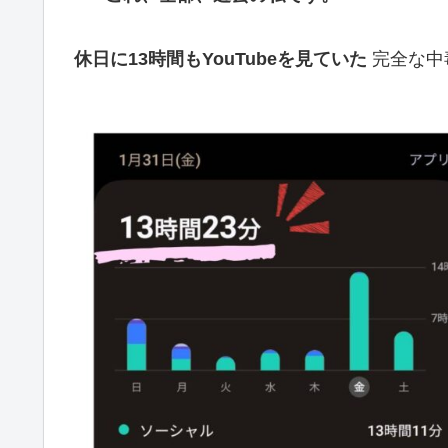
休日に13時間もYouTubeを見ていた
完全な中