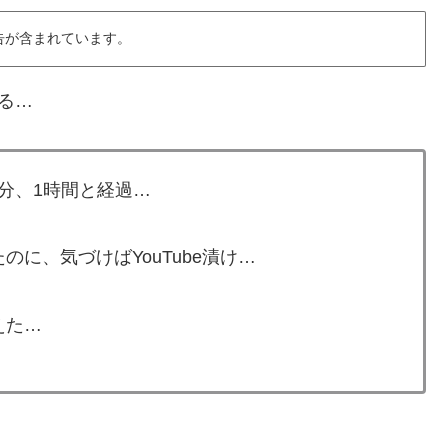
告が含まれています。
いる…
0分、1時間と経過…
に、気づけばYouTube漬け…
えた…