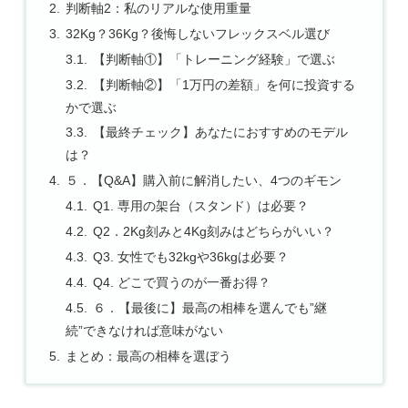
判断軸2：私のリアルな使用重量
32Kg？36Kg？後悔しないフレックスベル選び
【判断軸①】「トレーニング経験」で選ぶ
【判断軸②】「1万円の差額」を何に投資する
かで選ぶ
【最終チェック】あなたにおすすめのモデル
は？
５．【Q&A】購入前に解消したい、4つのギモン
Q1. 専用の架台（スタンド）は必要？
Q2．2Kg刻みと4Kg刻みはどちらがいい？
Q3. 女性でも32kgや36kgは必要？
Q4. どこで買うのが一番お得？
６．【最後に】最高の相棒を選んでも”継
続”できなければ意味がない
まとめ：最高の相棒を選ぼう