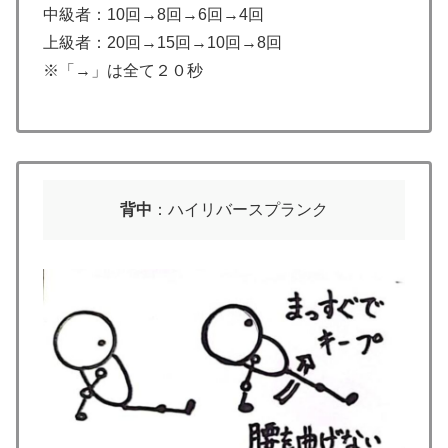
中級者：10回→8回→6回→4回
上級者：20回→15回→10回→8回
※「→」は全て２０秒
背中
：ハイリバースプランク