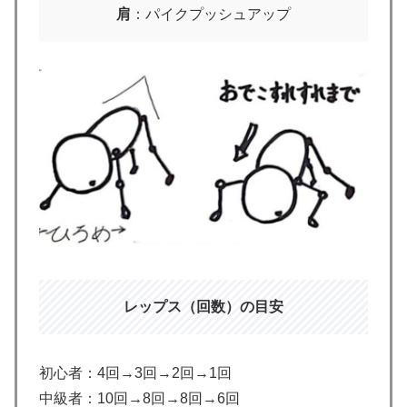
肩
：パイクプッシュアップ
レップス（回数）の目安
初心者：4回→3回→2回→1回
中級者：10回→8回→8回→6回