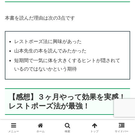
本書を読んだ理由は次の3点です
レストポーズ法に興味があった
山本先生の本を読んでみたかった
短期間で一気に体を大きくするヒントが隠されて
いるのではないかという期待
【感想】３ヶ月やって効果を実感！
レストポーズ法が最強！
３ヶ月前、著者のyoutubeチャンネルで、「レストポーズ
メニュー
ホーム
検索
トップ
サイドバー